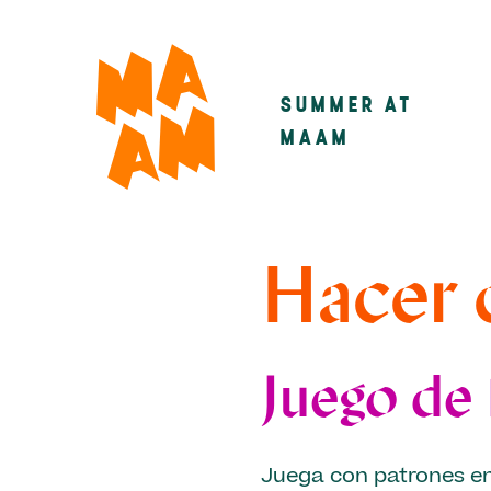
Skip
to
main
SUMMER AT
Main
content
MAAM
navigatio
Hacer
Juego de
Juega con patrones en